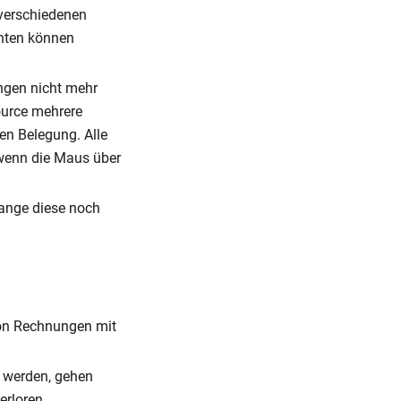
 verschiedenen
nten können
ngen nicht mehr
ource mehrere
en Belegung. Alle
 wenn die Maus über
lange diese noch
von Rechnungen mit
 werden, gehen
erloren.