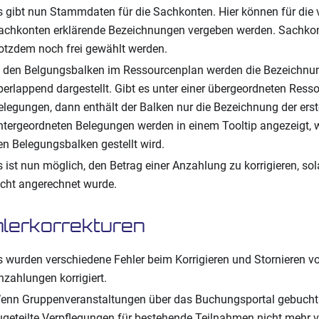
s gibt nun Stammdaten für die Sachkonten. Hier können für die
achkonten erklärende Bezeichnungen vergeben werden. Sachko
rotzdem noch frei gewählt werden.
n den Belgungsbalken im Ressourcenplan werden die Bezeichnu
berlappend dargestellt. Gibt es unter einer übergeordneten Ress
elegungen, dann enthält der Balken nur die Bezeichnung der erst
ntergeordneten Belegungen werden in einem Tooltip angezeigt,
en Belegungsbalken gestellt wird.
s ist nun möglich, den Betrag einer Anzahlung zu korrigieren, so
icht angerechnet wurde.
lerkorrekturen
s wurden verschiedene Fehler beim Korrigieren und Stornieren 
nzahlungen korrigiert.
enn Gruppenveranstaltungen über das Buchungsportal gebucht
ugeteilte Verpflegungen für bestehende Teilnahmen nicht mehr v