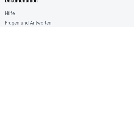
Dokumentation
Hilfe
Fragen und Antworten
Neuigkeiten
Rechtliches
Impressum
Datenschutz
AGB
Einstellungen
Cookieeinstellungen