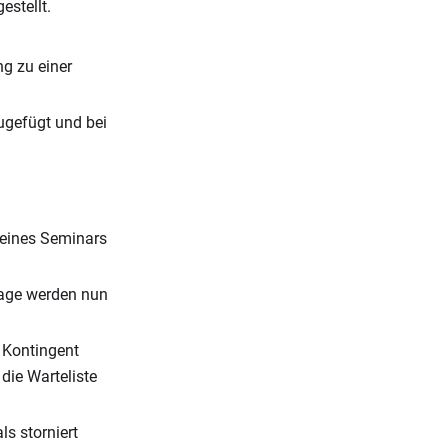
estellt.
ng zu einer
ugefügt und bei
 eines Seminars
rage werden nun
 Kontingent
die Warteliste
ls storniert