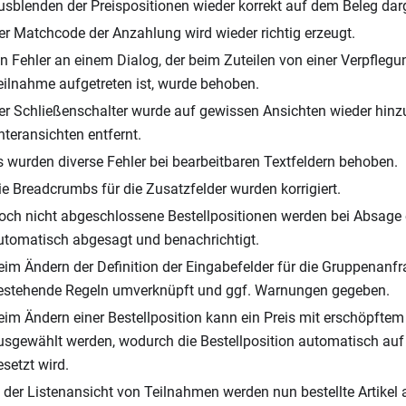
usblenden der Preispositionen wieder korrekt auf dem Beleg darg
er Matchcode der Anzahlung wird wieder richtig erzeugt.
in Fehler an einem Dialog, der beim Zuteilen von einer Verpflegu
eilnahme aufgetreten ist, wurde behoben.
er Schließenschalter wurde auf gewissen Ansichten wieder hinz
nteransichten entfernt.
s wurden diverse Fehler bei bearbeitbaren Textfeldern behoben.
ie Breadcrumbs für die Zusatzfelder wurden korrigiert.
och nicht abgeschlossene Bestellpositionen werden bei Absage
utomatisch abgesagt und benachrichtigt.
eim Ändern der Definition der Eingabefelder für die Gruppenanf
estehende Regeln umverknüpft und ggf. Warnungen gegeben.
eim Ändern einer Bestellposition kann ein Preis mit erschöpftem
usgewählt werden, wodurch die Bestellposition automatisch auf 
esetzt wird.
n der Listenansicht von Teilnahmen werden nun bestellte Artikel a