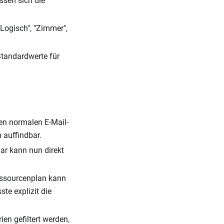
assen sich die
Logisch", "Zimmer",
Standardwerte für
en normalen E-Mail-
 auffindbar.
nar kann nun direkt
essourcenplan kann
te explizit die
n gefiltert werden,