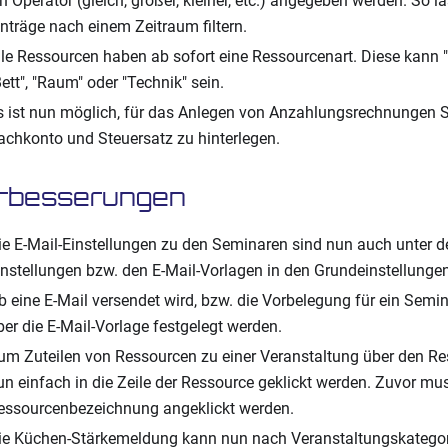
in Operator (gleich, größer, kleiner, etc.) angegeben werden. So l
inträge nach einem Zeitraum filtern.
lle Ressourcen haben ab sofort eine Ressourcenart. Diese kann "
Bett", "Raum" oder "Technik" sein.
s ist nun möglich, für das Anlegen von Anzahlungsrechnungen 
achkonto und Steuersatz zu hinterlegen.
rbesserungen
ie E-Mail-Einstellungen zu den Seminaren sind nun auch unter d
instellungen bzw. den E-Mail-Vorlagen in den Grundeinstellungen
b eine E-Mail versendet wird, bzw. die Vorbelegung für ein Semi
ber die E-Mail-Vorlage festgelegt werden.
um Zuteilen von Ressourcen zu einer Veranstaltung über den R
un einfach in die Zeile der Ressource geklickt werden. Zuvor muss
essourcenbezeichnung angeklickt werden.
ie Küchen-Stärkemeldung kann nun nach Veranstaltungskategorie