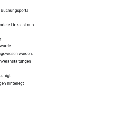
m Buchungsportal
dete Links ist nun
n
 wurde.
ugewiesen werden.
enveranstaltungen
eunigt.
gen hinterlegt