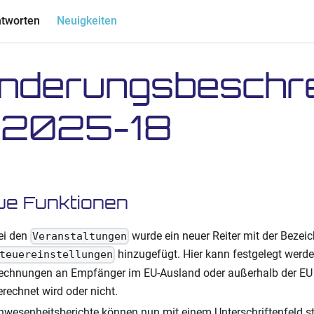
ntworten
Neuigkeiten
nderungsbeschr
 2025-18
ue Funktionen
ei den
wurde ein neuer Reiter mit der Bezei
Veranstaltungen
hinzugefügt. Hier kann festgelegt werde
teuereinstellungen
echnungen an Empfänger im EU-Ausland oder außerhalb der EU
erechnet wird oder nicht.
nwesenheitsberichte können nun mit einem Unterschriftenfeld st