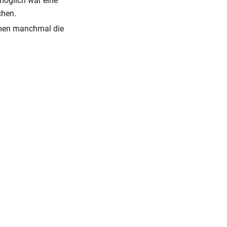
 möglich war eine
chen.
ahmen manchmal die