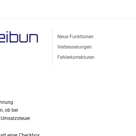
eibun
Neue Funktionen
Verbesserungen
Fehlerkorrekturen
chnung
n, ob bei
 Umsatzsteuer
att einer Checkbox