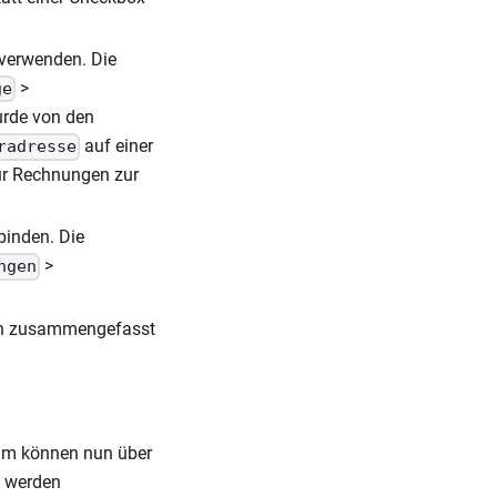
verwenden. Die
>
ge
urde von den
auf einer
radresse
ür Rechnungen zur
binden. Die
>
ngen
nen zusammengefasst
aum können nun über
t werden