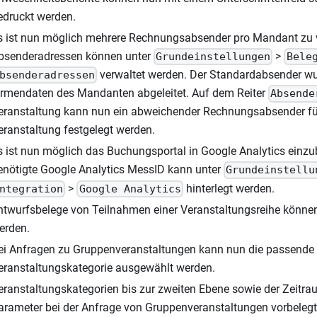
edruckt werden.
s ist nun möglich mehrere Rechnungsabsender pro Mandant zu 
bsenderadressen können unter
>
Grundeinstellungen
Bele
verwaltet werden. Der Standardabsender w
bsenderadressen
irmendaten des Mandanten abgeleitet. Auf dem Reiter
Absende
eranstaltung kann nun ein abweichender Rechnungsabsender f
eranstaltung festgelegt werden.
s ist nun möglich das Buchungsportal in Google Analytics einzu
enötigte Google Analytics MessID kann unter
Grundeinstellu
>
hinterlegt werden.
ntegration
Google Analytics
ntwurfsbelege von Teilnahmen einer Veranstaltungsreihe kön
erden.
ei Anfragen zu Gruppenveranstaltungen kann nun die passende
eranstaltungskategorie ausgewählt werden.
eranstaltungskategorien bis zur zweiten Ebene sowie der Zeitr
arameter bei der Anfrage von Gruppenveranstaltungen vorbeleg